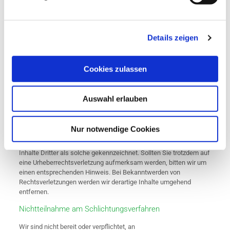
der verlinkten Seiten ist jedoch ohne konkrete Anhaltspunkte einer
Rechtsverletzung nicht zumutbar. Bei Bekanntwerden von
Rechtsverletzungen werden wir derartige Links umgehend
entfernen.
Details zeigen
Urheberrecht
Die durch die Seitenbetreiber erstellten Inhalte und Werke auf
Cookies zulassen
diesen Seiten unterliegen dem deutschen Urheberrecht. Die
Vervielfältigung, Bearbeitung, Verbreitung und jede Art der
Verwertung außerhalb der Grenzen des Urheberrechtes bedürfen
Auswahl erlauben
der schriftlichen Zustimmung des jeweiligen Autors bzw.
Erstellers. Downloads und Kopien dieser Seite sind nur für den
privaten, nicht kommerziellen Gebrauch gestattet. Soweit die
Nur notwendige Cookies
Inhalte auf dieser Seite nicht vom Betreiber erstellt wurden,
werden die Urheberrechte Dritter beachtet. Insbesondere werden
Inhalte Dritter als solche gekennzeichnet. Sollten Sie trotzdem auf
eine Urheberrechtsverletzung aufmerksam werden, bitten wir um
einen entsprechenden Hinweis. Bei Bekanntwerden von
Rechtsverletzungen werden wir derartige Inhalte umgehend
entfernen.
Nichtteilnahme am Schlichtungsverfahren
Wir sind nicht bereit oder verpflichtet, an