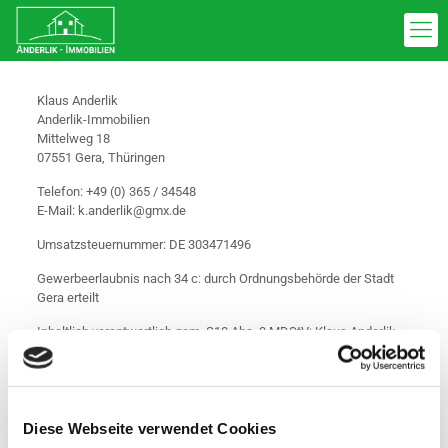
Klaus Anderlik
Anderlik-Immobilien
Mittelweg 18
07551 Gera, Thüringen
Telefon: +49 (0) 365 / 34548
E-Mail: k.anderlik@gmx.de
Umsatzsteuernummer: DE 303471496
Gewerbeerlaubnis nach 34 c: durch Ordnungsbehörde der Stadt
Gera erteilt
Inhaltlich verantwortlich gem. §10 Abs. 3 MDStV: Klaus Anderlik
Quelle: http://www.e-recht24.de
Haftungsausschluss(Disclaimer):
Diese Webseite verwendet Cookies
Haftung für Inhalte