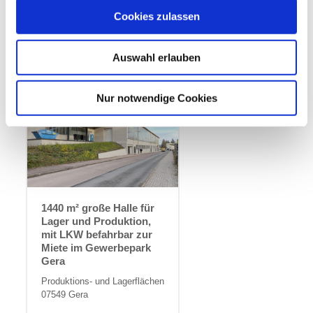
Immobilien-ID
Gewerbefläche
Cookies zulassen
1973647
ca. 3.000
m²
Grundstück
Gesamtfläche
ca. 17.000
ca. 17.000
Auswahl erlauben
m²
m²
Nur notwendige Cookies
1440 m² große Halle für
Lager und Produktion,
mit LKW befahrbar zur
Miete im Gewerbepark
Gera
Produktions- und Lagerflächen
07549 Gera