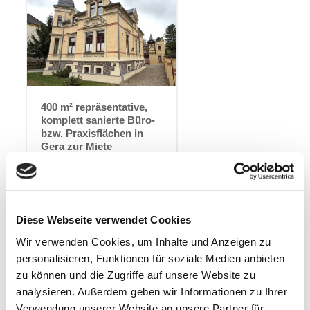
400 m² repräsentative,
komplett sanierte Büro-
bzw. Praxisflächen in
Gera zur Miete
Büro- und Geschäftsgebäude
07551 Gera
Diese Webseite verwendet Cookies
3.475,75 €
Miete zzgl. NK
Wir verwenden Cookies, um Inhalte und Anzeigen zu
personalisieren, Funktionen für soziale Medien anbieten
Immobilien-ID
Gewerbefläche
1973652
ca. 400
m²
zu können und die Zugriffe auf unsere Website zu
analysieren. Außerdem geben wir Informationen zu Ihrer
Zimmer
Gesamtfläche
Verwendung unserer Website an unsere Partner für
14
ca. 400