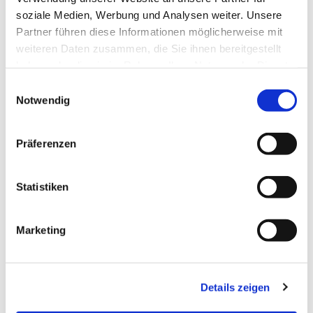
m²
soziale Medien, Werbung und Analysen weiter. Unsere
Partner führen diese Informationen möglicherweise mit
weiteren Daten zusammen, die Sie ihnen bereitgestellt
haben oder die sie im Rahmen Ihrer Nutzung der Dienste
gesammelt haben.
Einwilligungsauswahl
Notwendig
Präferenzen
250-3000 m²
Produktions- und
Lagerflächen, 3500 m²
Statistiken
Außenfläche, teilbar zur
Miete in Gera-Zwötzen
Produktions- und Lagerflächen
Marketing
07551 Gera
9.000,00 €
Miete zzgl. NK
Details zeigen